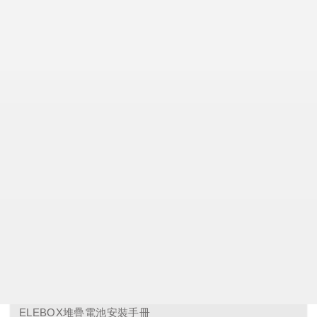
ES-20 多機安裝 (單相三)
3.
ES-20 多機安裝 (三相三)
4.
ES-20 操作手冊
5.
Solargo APP 設定說明
6.
ELEBOX堆疊電池安裝手冊